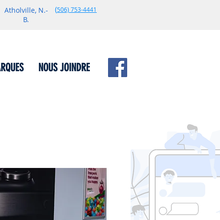
(
Atholville, N.-
506) 753-
4441
B.
ARQUES
NOUS JOINDRE