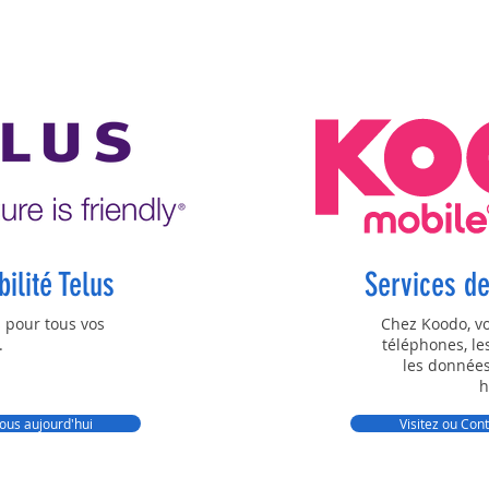
ilité Telus
Services d
 pour tous vos
Chez Koodo, vo
.
téléphones, les 
les données
h
nous aujourd'hui
Visitez ou Con